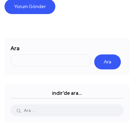
Ara
Ara
indir’de ara…