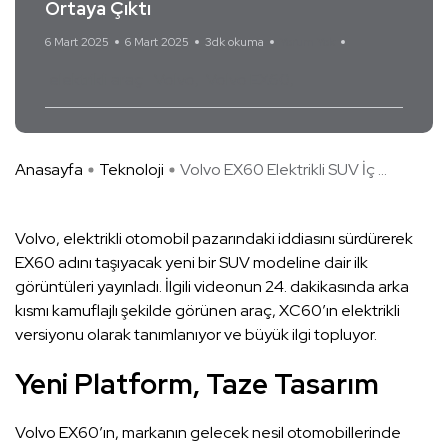
Ortaya Çıktı
6 Mart 2025
6 Mart 2025
3dk okuma
Yorum Yok
elektrikli araç
Volvo
Volvo EX60
Anasayfa
Teknoloji
Volvo EX60 Elektrikli SUV İç ...
Volvo, elektrikli otomobil pazarındaki iddiasını sürdürerek
EX60 adını taşıyacak yeni bir SUV modeline dair ilk
görüntüleri yayınladı. İlgili videonun 24. dakikasında arka
kısmı kamuflajlı şekilde görünen araç, XC60’ın elektrikli
versiyonu olarak tanımlanıyor ve büyük ilgi topluyor.
Yeni Platform, Taze Tasarım
Volvo EX60’ın, markanın gelecek nesil otomobillerinde