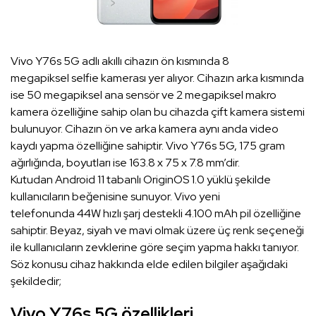
Vivo Y76s 5G adlı akıllı cihazın ön kısmında 8
megapiksel selfie kamerası yer alıyor. Cihazın arka kısmında
ise 50 megapiksel ana sensör ve 2 megapiksel makro
kamera özelliğine sahip olan bu cihazda çift kamera sistemi
bulunuyor. Cihazın ön ve arka kamera aynı anda video
kaydı yapma özelliğine sahiptir. Vivo Y76s 5G, 175 gram
ağırlığında, boyutları ise 163.8 x 75 x 7.8 mm’dir.
Kutudan Android 11 tabanlı OriginOS 1.0 yüklü şekilde
kullanıcıların beğenisine sunuyor. Vivo yeni
telefonunda 44W hızlı şarj destekli 4.100 mAh pil özelliğine
sahiptir. Beyaz, siyah ve mavi olmak üzere üç renk seçeneği
ile kullanıcıların zevklerine göre seçim yapma hakkı tanıyor.
Söz konusu cihaz hakkında elde edilen bilgiler aşağıdaki
şekildedir;
Vivo Y76s 5G özellikleri