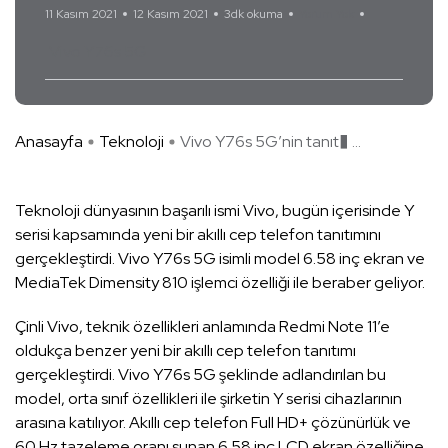
11 Kasım 2021
12 Kasım 2021
3dk okuma
Yorum Yok
Vivo Y76s 5G
Anasayfa
Teknoloji
Vivo Y76s 5G’nin tanıt� ...
Teknoloji dünyasının başarılı ismi Vivo, bugün içerisinde Y
serisi kapsamında yeni bir akıllı cep telefon tanıtımını
gerçekleştirdi. Vivo Y76s 5G isimli model 6.58 inç ekran ve
MediaTek Dimensity 810 işlemci özelliği ile beraber geliyor.
Çinli Vivo, teknik özellikleri anlamında Redmi Note 11’e
oldukça benzer yeni bir akıllı cep telefon tanıtımı
gerçekleştirdi. Vivo Y76s 5G şeklinde adlandırılan bu
model, orta sınıf özellikleri ile şirketin Y serisi cihazlarının
arasına katılıyor. Akıllı cep telefon Full HD+ çözünürlük ve
60 Hz tazeleme oranı sunan 6.58 inç LCD ekran özelliğine