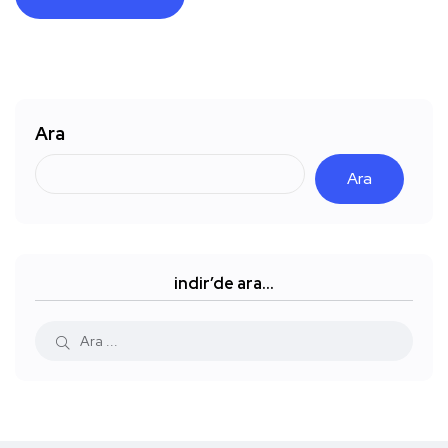
Ara
Ara
indir’de ara…