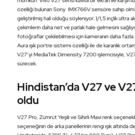
mümkün. Vivo V27 serisi kavisli bir ekran ile karşımı
özelliği bulunan Sony IMX766V sensöre sahip ol
geliştirilmiş hali olduğu söyleniyor. 1/1,5 inçlik ultr
çekimlerin daha net ve parlak hale gelmesini sağlıyor
fotoğraflar çekilebilmesi için kameranın daha fazla ış
Aura ışık portre sistemi özelliği ile de karanlık or
V27’yi MediaTek Dimensity 7200 işlemcisiyle, V27 
sürecek.
Hindistan’da V27 ve V27 
oldu
V27 Pro, Zümrüt Yeşili ve Sihirli Mavi renk seçenekler
seçeneğinin de arka panellerinin rengi ışık altında