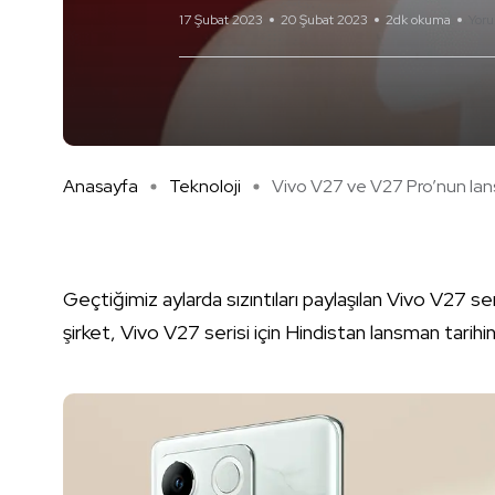
17 Şubat 2023
20 Şubat 2023
2dk okuma
Yor
Anasayfa
Teknoloji
Vivo V27 ve V27 Pro’nun lans 
Geçtiğimiz aylarda sızıntıları paylaşılan Vivo V27 ser
şirket, Vivo V27 serisi için Hindistan lansman tarihi