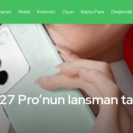
nanım
Mobil
İnternet
Oyun
Kripto Para
Girişimcilik
27 Pro’nun lansman ta