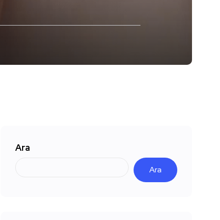
Ara
Ara