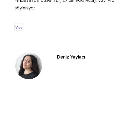
Hindistan’da 6399 TL ( 27 bin 900 Rupi), V27 Pro’
söyleniyor.
Vivo
Deniz Yaylacı