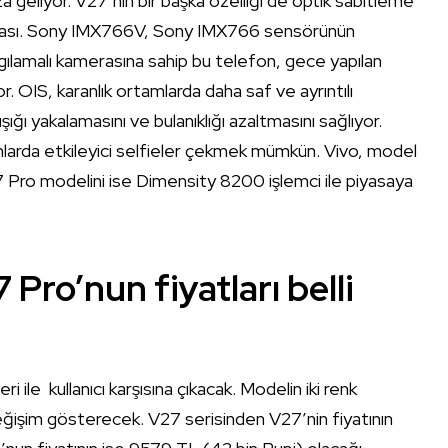
za geliyor. V27’nin bir başka özelliği de optik sabitleme
ması. Sony IMX766V, Sony IMX766 sensörünün
a algılamalı kamerasına sahip bu telefon, gece yapılan
. OIS, karanlık ortamlarda daha saf ve ayrıntılı
ığı yakalamasını ve bulanıklığı azaltmasını sağlıyor.
tamlarda etkileyici selfieler çekmek mümkün. Vivo, model
Pro modelini ise Dimensity 8200 işlemci ile piyasaya
Pro’nun fiyatları belli
i ile kullanıcı karşısına çıkacak. Modelin iki renk
 değişim gösterecek. V27 serisinden V27’nin fiyatının