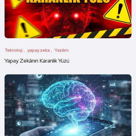
Teknoloji
yapay zeka
Yazılım
Yapay Zekânın Karanlık Yüzü