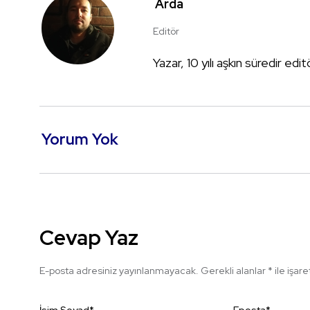
Arda
Editör
Yazar, 10 yılı aşkın süredir edi
Yorum Yok
Cevap Yaz
E-posta adresiniz yayınlanmayacak.
Gerekli alanlar
*
ile işar
İsim Soyad
*
Eposta
*