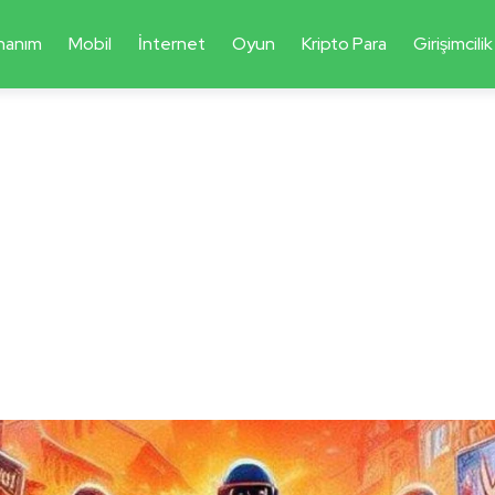
nanım
Mobil
İnternet
Oyun
Kripto Para
Girişimcilik