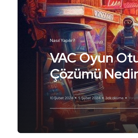
Nasıl Yapılır?
VAC Oyun Ot
Çözümü Nedi
10 Şubat 2024
5 Şubat 2024
3dk okuma
Yorum