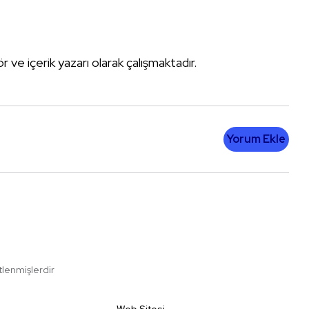
tör ve içerik yazarı olarak çalışmaktadır.
Yorum Ekle
etlenmişlerdir
Web Sitesi