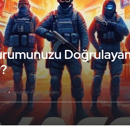
urumunuzu Doğrulaya
r?
counter strike
Steam
 Yok