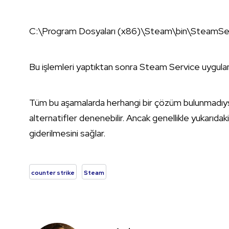
C:\Program Dosyaları (x86)\Steam\bin\SteamServ
Bu işlemleri yaptıktan sonra Steam Service uygulama
Tüm bu aşamalarda herhangi bir çözüm bulunmadıys
alternatifler denenebilir. Ancak genellikle yukarıdak
giderilmesini sağlar.
counter strike
Steam