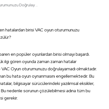
rumunuzu Doğrulay ...
ren hatalardan birisi VAC oyun oturumunuzu
özülür?
baren en popüler oyunlardan birisi olmayı başardı.
k ilgi gören oyunda zaman zaman hatalar
ise VAC Oyun oturumunuzu doğrulayamadı olmaktadır.
ınan bu hata oyun oynanmasını engellemektedir. Bu
lar, bilgisayar sürücülerindeki yazılımsal eksikler,
r. Bu nedenle sorunun çözülebilmesi adına tüm bu
i gerekir.