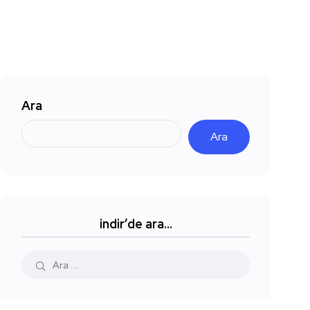
Ara
Ara
indir’de ara…