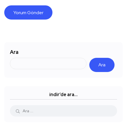
Ara
Ara
indir’de ara…