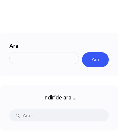
Ara
Ara
indir’de ara…