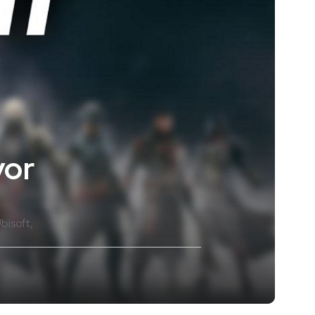
yor
bisoft