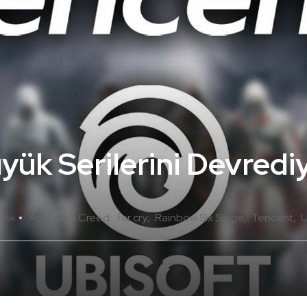
yük Serilerini Devredi
Assassin’s Creed
far cry
Rainbow Six Siege
Tencent
U
 Yok