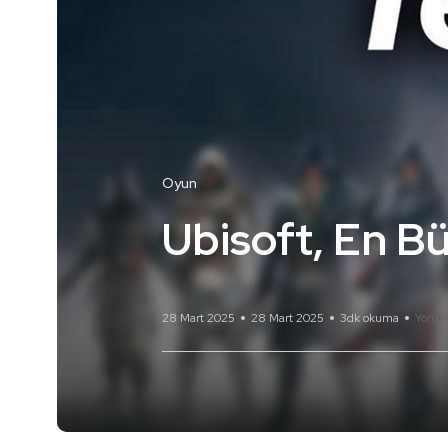
Oyun
Ubisoft, En Bü
28 Mart 2025
28 Mart 2025
3dk okuma
Yorum