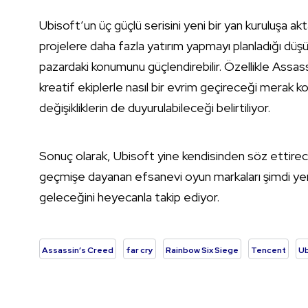
Ubisoft’un üç güçlü serisini yeni bir yan kuruluşa ak
projelere daha fazla yatırım yapmayı planladığı düş
pazardaki konumunu güçlendirebilir. Özellikle Assass
kreatif ekiplerle nasıl bir evrim geçireceği merak
değişikliklerin de duyurulabileceği belirtiliyor.
Sonuç olarak, Ubisoft yine kendisinden söz ettirece
geçmişe dayanan efsanevi oyun markaları şimdi yeni b
geleceğini heyecanla takip ediyor.
Assassin’s Creed
far cry
Rainbow Six Siege
Tencent
Ub