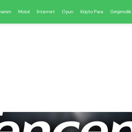
nanım
Mobil
İnternet
Oyun
Kripto Para
Girişimcilik