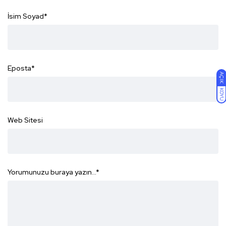
İsim Soyad
*
Eposta
*
AÇIK
KOYU
Web Sitesi
Yorumunuzu buraya yazın...
*