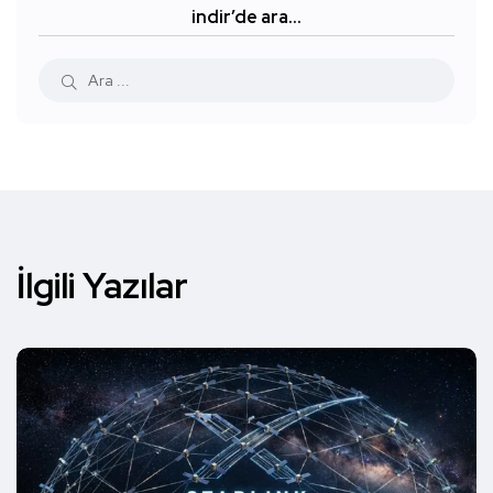
indir’de ara…
İlgili Yazılar