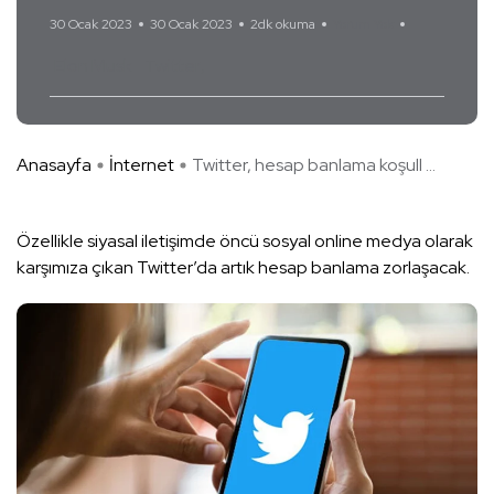
30 Ocak 2023
30 Ocak 2023
2dk okuma
Yorum Yok
Elon Musk
Twitter
Anasayfa
İnternet
Twitter, hesap banlama koşull ...
Özellikle siyasal iletişimde öncü sosyal online medya olarak
karşımıza çıkan Twitter’da artık hesap banlama zorlaşacak.