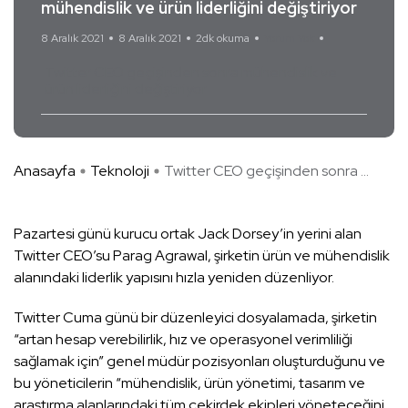
mühendislik ve ürün liderliğini değiştiriyor
8 Aralık 2021
8 Aralık 2021
2dk okuma
Yorum Yok
Twitter CEO geçişinden sonra mühendislik ve
ürün liderliğini değiştiriyor
Anasayfa
Teknoloji
Twitter CEO geçişinden sonra ...
Pazartesi günü kurucu ortak Jack Dorsey’in yerini alan
Twitter CEO’su Parag Agrawal, şirketin ürün ve mühendislik
alanındaki liderlik yapısını hızla yeniden düzenliyor.
Twitter Cuma günü bir düzenleyici dosyalamada, şirketin
“artan hesap verebilirlik, hız ve operasyonel verimliliği
sağlamak için” genel müdür pozisyonları oluşturduğunu ve
bu yöneticilerin “mühendislik, ürün yönetimi, tasarım ve
araştırma alanlarındaki tüm çekirdek ekipleri yöneteceğini