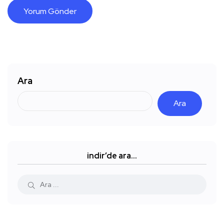
Ara
Ara
indir’de ara…