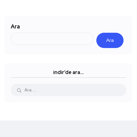
Ara
Ara
indir’de ara…