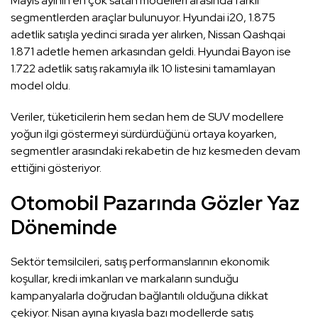
Mayıs ayının en çok satan modelleri arasında farklı
segmentlerden araçlar bulunuyor. Hyundai i20, 1.875
adetlik satışla yedinci sırada yer alırken, Nissan Qashqai
1.871 adetle hemen arkasından geldi. Hyundai Bayon ise
1.722 adetlik satış rakamıyla ilk 10 listesini tamamlayan
model oldu.
Veriler, tüketicilerin hem sedan hem de SUV modellere
yoğun ilgi göstermeyi sürdürdüğünü ortaya koyarken,
segmentler arasındaki rekabetin de hız kesmeden devam
ettiğini gösteriyor.
Otomobil Pazarında Gözler Yaz
Döneminde
Sektör temsilcileri, satış performanslarının ekonomik
koşullar, kredi imkanları ve markaların sunduğu
kampanyalarla doğrudan bağlantılı olduğuna dikkat
çekiyor. Nisan ayına kıyasla bazı modellerde satış