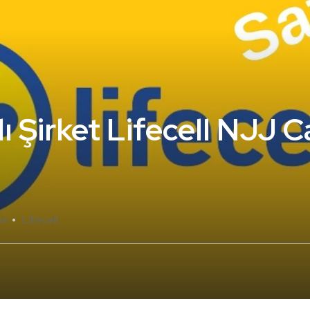
ı Şirket Lifecell NJJ C
Lifecell
ok