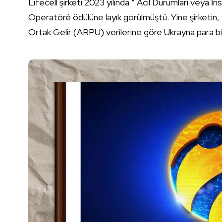
Lifecell şirketi 2023 yılında “ Acil Durumları veya 
Operatöré ödülüne layık görülmüştü. Yine şirketin, 9
Ortak Gelir (ARPU) verilerine göre Ukrayna para bi