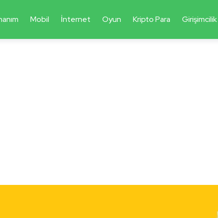
nanım
Mobil
İnternet
Oyun
Kripto Para
Girişimcilik