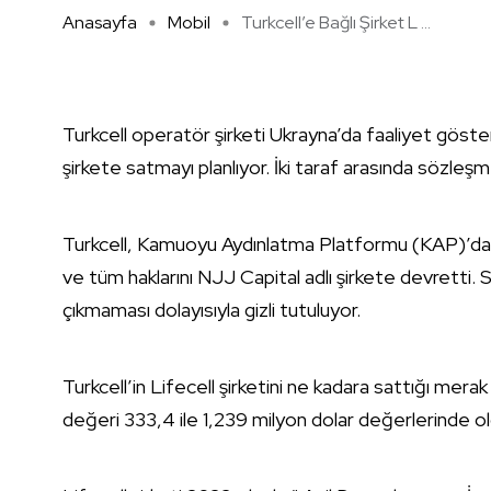
Anasayfa
Mobil
Turkcell’e Bağlı Şirket L ...
Turkcell operatör şirketi Ukrayna’da faaliyet gösteren
şirkete satmayı planlıyor. İki taraf arasında sözleşme
Turkcell, Kamuoyu Aydınlatma Platformu (KAP)’da ya
ve tüm haklarını NJJ Capital adlı şirkete devretti. S
çıkmaması dolayısıyla gizli tutuluyor.
Turkcell’in Lifecell şirketini ne kadara sattığı mer
değeri 333,4 ile 1,239 milyon dolar değerlerinde o