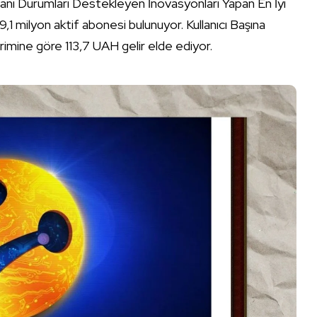
İnsani Durumları Destekleyen İnovasyonları Yapan En İyi
,1 milyon aktif abonesi bulunuyor. Kullanıcı Başına
rimine göre 113,7 UAH gelir elde ediyor.