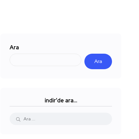
Ara
Ara
indir’de ara…