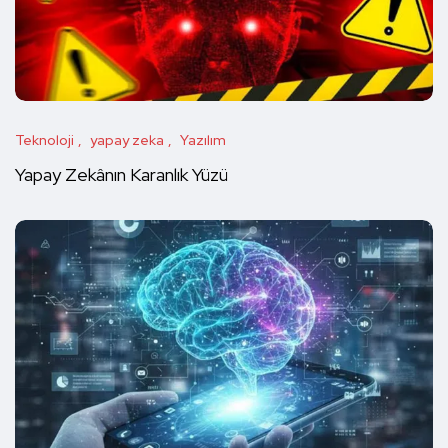
Teknoloji
yapay zeka
Yazılım
Yapay Zekânın Karanlık Yüzü