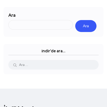
Ara
Ara
indir’de ara…