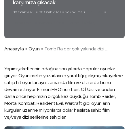
karşımıza çıkacak
30 Ocak 2023
30 Ocak 2023
2dk okuma
Yorum Yok
Amazon
Amazon Prime
Tomb Raider
Anasayfa
Oyun
Tomb Raider çok yakında dizi ...
Yapım şirketlerinin odağına son yıllarda popüler oyunlar
giriyor. Oyun metin yazarlarının yarattığı gelişmiş hikayelere
sahip hit oyunlar aynı zamanda film ve dizilerde bunu
devam ettiriyor. En son HBO’nun Last Of Us’ı ve ondan
daha önce hepimizin birçok kez duyduğu Tomb Raider,
Mortal Kombat, Resident Evil, Warcraft gibi oyunların
kurguları üzerine milyonlarca dolar hasılata sahip film
ve/veya dizi serilerine sahipler.