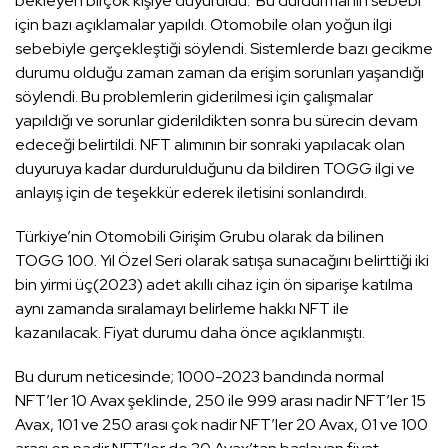
bekleyen birçok kişiye duyuruldu. Bu durdurmanın sebebi
için bazı açıklamalar yapıldı. Otomobile olan yoğun ilgi
sebebiyle gerçekleştiği söylendi. Sistemlerde bazı gecikme
durumu olduğu zaman zaman da erişim sorunları yaşandığı
söylendi. Bu problemlerin giderilmesi için çalışmalar
yapıldığı ve sorunlar giderildikten sonra bu sürecin devam
edeceği belirtildi. NFT alımının bir sonraki yapılacak olan
duyuruya kadar durdurulduğunu da bildiren TOGG ilgi ve
anlayış için de teşekkür ederek iletisini sonlandırdı.
Türkiye’nin Otomobili Girişim Grubu olarak da bilinen
TOGG 100. Yıl Özel Seri olarak satışa sunacağını belirttiği iki
bin yirmi üç(2023) adet akıllı cihaz için ön siparişe katılma
aynı zamanda sıralamayı belirleme hakkı NFT ile
kazanılacak. Fiyat durumu daha önce açıklanmıştı.
Bu durum neticesinde; 1000-2023 bandında normal
NFT’ler 10 Avax şeklinde, 250 ile 999 arası nadir NFT’ler 15
Avax, 101 ve 250 arası çok nadir NFT’ler 20 Avax, 01 ve 100