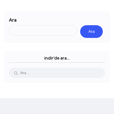
Ara
Ara
indir’de ara…