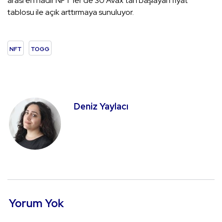
arası en nadir NFT’ler de 30 Avax’tan başlayan fiyat
tablosu ile açık arttırmaya sunuluyor.
NFT
TOGG
Deniz Yaylacı
Yorum Yok