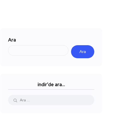
Ara
Ara
indir’de ara…