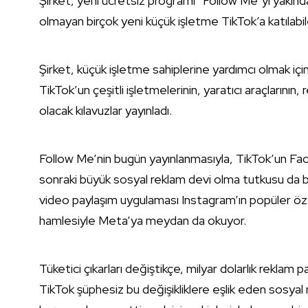
Şirket, yeni ücretsiz programı “Follow Me”yi yakın
olmayan birçok yeni küçük işletme TikTok’a katılabile
Şirket, küçük işletme sahiplerine yardımcı olmak için
TikTok’un çeşitli işletmelerinin, yaratıcı araçlarının
olacak kılavuzlar yayınladı.
Follow Me’nin bugün yayınlanmasıyla, TikTok’un Fa
sonraki büyük sosyal reklam devi olma tutkusu da b
video paylaşım uygulaması Instagram’ın popüler öze
hamlesiyle Meta’ya meydan da okuyor.
Tüketici çıkarları değiştikçe, milyar dolarlık reklam
TikTok şüphesiz bu değişikliklere eşlik eden sosyal