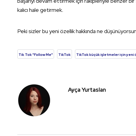
başarıyı devam ettirmek için rakipleriyle benzer bir 
kalıcı hale getirmek.
Peki sizler bu yeni özellik hakkında ne düşünüyorsu
Tik Tok "Follow Me"
TikTok
TikTok küçük işletmeler için yeni 
Ayça Yurtaslan