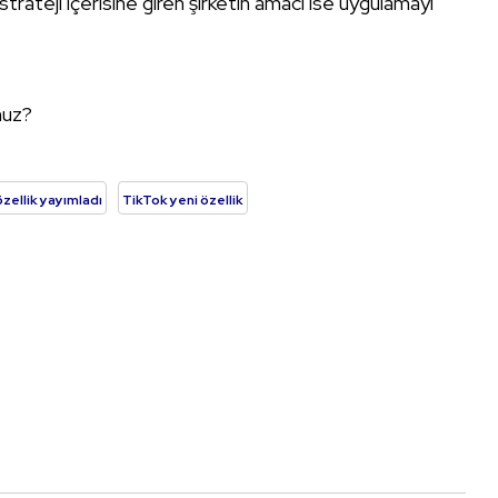
strateji içerisine giren şirketin amacı ise uygulamayı
nuz?
özellik yayımladı
TikTok yeni özellik