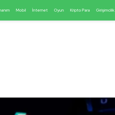
nanım
Mobil
İnternet
Oyun
Kripto Para
Girişimcilik