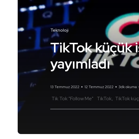
Teknoloji
TikTok küçük iş
yayımladı
13 Temmuz 2022
12 Temmuz 2022
3dk okuma
Tik Tok "Follow Me"
TikTok
TikTok küçü