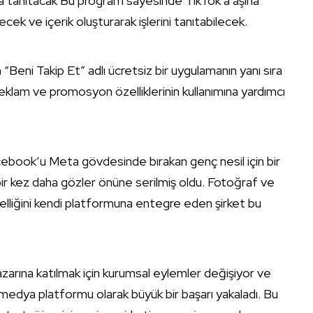
da tanıtacak Bu program sayesinde TikTok’a aşina
cek ve içerik oluşturarak işlerini tanıtabilecek.
 “Beni Takip Et” adlı ücretsiz bir uygulamanın yanı sıra
, reklam ve promosyon özelliklerinin kullanımına yardımcı
cebook’u Meta gövdesinde bırakan genç nesil için bir
ir kez daha gözler önüne serilmiş oldu. Fotoğraf ve
lliğini kendi platformuna entegre eden şirket bu
 pazarına katılmak için kurumsal eylemler değişiyor ve
 medya platformu olarak büyük bir başarı yakaladı. Bu