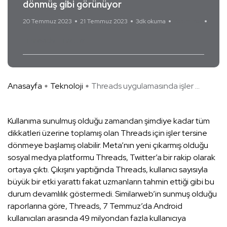
dönmüş gibi görünüyor
20 Temmuz 2023
21 Temmuz 2023
3dk okuma
Yorum Yok
Threads
Twitter
Anasayfa
Teknoloji
Threads uygulamasında işler ...
Kullanıma sunulmuş olduğu zamandan şimdiye kadar tüm
dikkatleri üzerine toplamış olan Threads için işler tersine
dönmeye başlamış olabilir. Meta’nın yeni çıkarmış olduğu
sosyal medya platformu Threads, Twitter’a bir rakip olarak
ortaya çıktı. Çıkışını yaptığında Threads, kullanıcı sayısıyla
büyük bir etki yarattı fakat uzmanların tahmin ettiği gibi bu
durum devamlılık göstermedi. Similarweb’in sunmuş olduğu
raporlarına göre, Threads, 7 Temmuz’da Android
kullanıcıları arasında 49 milyondan fazla kullanıcıya