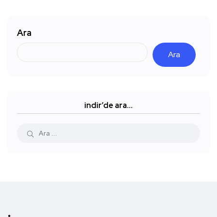
Ara
Ara
indir’de ara…