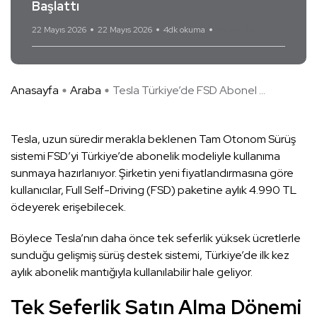
Başlattı
22 Mayıs 2026
22 Mayıs 2026
4dk okuma
Yorum Yok
Anasayfa
Araba
Tesla Türkiye’de FSD Abonel ...
Tesla, uzun süredir merakla beklenen Tam Otonom Sürüş
sistemi FSD’yi Türkiye’de abonelik modeliyle kullanıma
sunmaya hazırlanıyor. Şirketin yeni fiyatlandırmasına göre
kullanıcılar, Full Self-Driving (FSD) paketine aylık 4.990 TL
ödeyerek erişebilecek.
Böylece Tesla’nın daha önce tek seferlik yüksek ücretlerle
sunduğu gelişmiş sürüş destek sistemi, Türkiye’de ilk kez
aylık abonelik mantığıyla kullanılabilir hale geliyor.
Tek Seferlik Satın Alma Dönemi