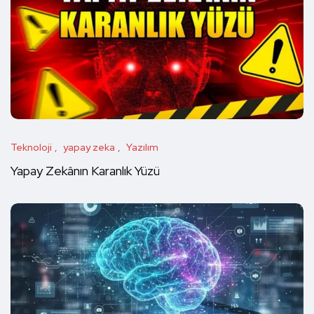
Teknoloji
yapay zeka
Yazılım
Yapay Zekânın Karanlık Yüzü