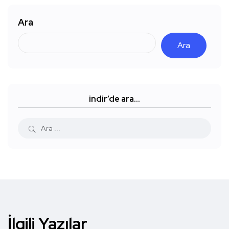
Ara
Ara
indir’de ara…
İlgili Yazılar