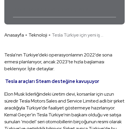
Tesla
Tesla Türkiye için yeni iş ilanı açtı
Anasayfa
Teknoloji
Tesla Türkiye için yeni iş ...
Tesla’nın Türkiye’deki operasyonlarının 2022’de sona
ermesi planlanıyor, ancak 2023’te hızla başlaması
bekleniyor. İşte detaylar:
Tesla araçları Steam desteğine kavuşuyor
Elon Musk liderliğindeki üretim devi, korsanlar için uzun
süredir Tesla Motors Sales and Service Limited adlı bir şirket
aracılığıyla Türkiye’de faaliyet göstermeye hazırlanıyor.
Kemal Geçer’in Tesla Türkiye’nin başkanı olduğu ve satışa
sunulan ‘model’ seri otomobillerin birçoğunun resmi olarak
Türkiye’ye getirildiği biliniyor. Şirket ayrıca Türkiye’de bu