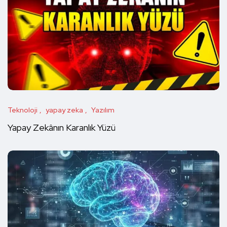
Teknoloji
yapay zeka
Yazılım
Yapay Zekânın Karanlık Yüzü