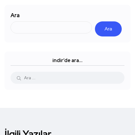
Ara
Ara
indir’de ara…
İlgili Yazılar