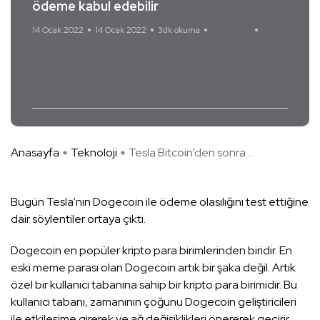
ödeme kabul edebilir
14 Ocak 2022
14 Ocak 2022
3dk okuma
Yorum Yok
Dogecoin
Elon Musk
Tesla
Tesla Bitcoin'den sonra Dogecoin'le de ödeme
kabul edebilir
Anasayfa
Teknoloji
Tesla Bitcoin’den sonra ...
Bugün Tesla’nın Dogecoin ile ödeme olasılığını test ettiğine
dair söylentiler ortaya çıktı.
Dogecoin en popüler kripto para birimlerinden biridir. En
eski meme parası olan Dogecoin artık bir şaka değil. Artık
özel bir kullanıcı tabanına sahip bir kripto para birimidir. Bu
kullanıcı tabanı, zamanının çoğunu Dogecoin geliştiricileri
ile etkileşime girerek ve ağ değişiklikleri önererek geçirir.