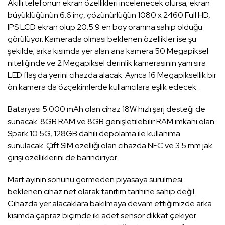
Akıllı telefonun ekran özellikleri incelenecek olursa; ekran
büyüklüğünün 6.6 inç, çözünürlüğün 1080 x 2460 Full HD,
IPS LCD ekran olup 20.5:9 en boy oranına sahip olduğu
görülüyor. Kamerada olması beklenen özellikler ise şu
şekilde; arka kısımda yer alan ana kamera 50 Megapiksel
niteliğinde ve 2 Megapiksel derinlik kamerasının yanı sıra
LED flaş da yerini cihazda alacak. Ayrıca 16 Megapiksellik bir
ön kamera da özçekimlerde kullanıcılara eşlik edecek.
Bataryası 5.000 mAh olan cihaz 18W hızlı şarj desteği de
sunacak. 8GB RAM ve 8GB genişletilebilir RAM imkanı olan
Spark 10 5G, 128GB dahili depolama ile kullanıma
sunulacak. Çift SIM özelliği olan cihazda NFC ve 3.5 mm jak
girişi özelliklerini de barındırıyor.
Mart ayının sonunu görmeden piyasaya sürülmesi
beklenen cihaz net olarak tanıtım tarihine sahip değil.
Cihazda yer alacaklara bakılmaya devam ettiğimizde arka
kısımda çapraz biçimde iki adet sensör dikkat çekiyor