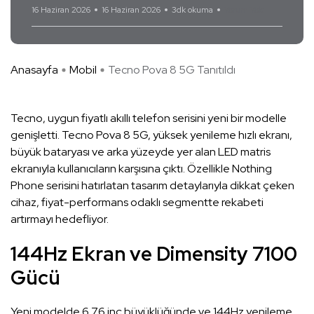
16 Haziran 2026
16 Haziran 2026
3dk okuma
Yorum Yok
Anasayfa
Mobil
Tecno Pova 8 5G Tanıtıldı
Tecno, uygun fiyatlı akıllı telefon serisini yeni bir modelle
genişletti. Tecno Pova 8 5G, yüksek yenileme hızlı ekranı,
büyük bataryası ve arka yüzeyde yer alan LED matris
ekranıyla kullanıcıların karşısına çıktı. Özellikle Nothing
Phone serisini hatırlatan tasarım detaylarıyla dikkat çeken
cihaz, fiyat-performans odaklı segmentte rekabeti
artırmayı hedefliyor.
144Hz Ekran ve Dimensity 7100
Gücü
Yeni modelde 6,76 inç büyüklüğünde ve 144Hz yenileme