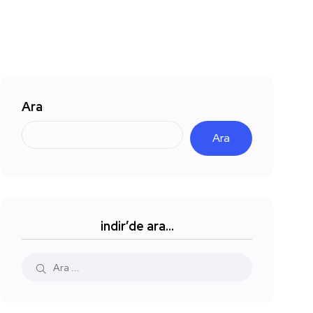
Ara
Ara
indir’de ara…