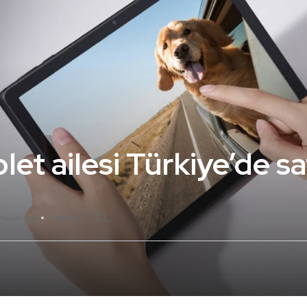
let ailesi Türkiye’de sa
tablet
TCL
Yorum Yok