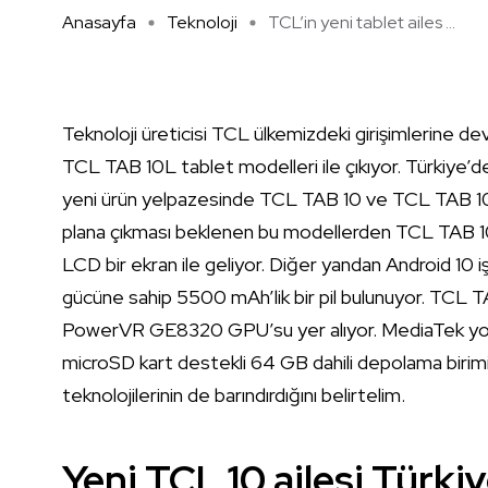
Anasayfa
Teknoloji
TCL’in yeni tablet ailes ...
Teknoloji üreticisi TCL ülkemizdeki girişimlerine d
TCL TAB 10L tablet modelleri ile çıkıyor. Türkiye’
yeni ürün yelpazesinde TCL TAB 10 ve TCL TAB 10L 
plana çıkması beklenen bu modellerden TCL TAB 10
LCD bir ekran ile geliyor. Diğer yandan Android 10
gücüne sahip 5500 mAh’lik bir pil bulunuyor. TCL TA
PowerVR GE8320 GPU’su yer alıyor. MediaTek yo
microSD kart destekli 64 GB dahili depolama birimi
teknolojilerinin de barındırdığını belirtelim.
Yeni TCL 10 ailesi Türki