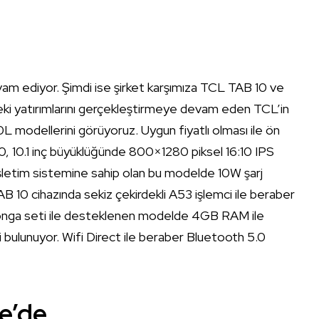
evam ediyor. Şimdi ise şirket karşımıza TCL TAB 10 ve
deki yatırımlarını gerçekleştirmeye devam eden TCL’in
modellerini görüyoruz. Uygun fiyatlı olması ile ön
, 10.1 inç büyüklüğünde 800×1280 piksel 16:10 IPS
 işletim sistemine sahip olan bu modelde 10W şarj
B 10 cihazında sekiz çekirdekli A53 işlemci ile beraber
nga seti ile desteklenen modelde 4GB RAM ile
 bulunuyor. Wifi Direct ile beraber Bluetooth 5.0
ye’de