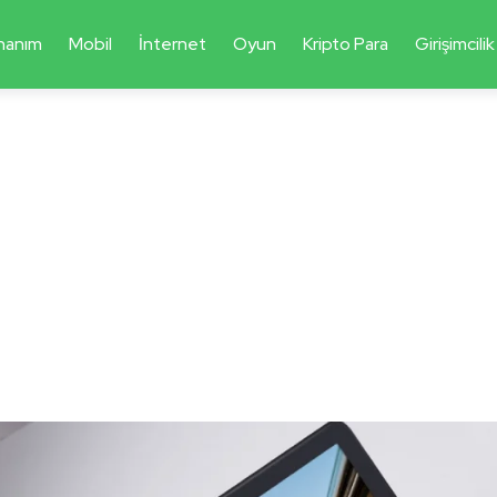
nanım
Mobil
İnternet
Oyun
Kripto Para
Girişimcilik