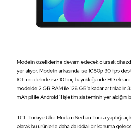
Modelin özelliklerine devam edecek olursak cihazda,
yer alıyor. Modelin arkasında ise 1080p 30 fps des
10L modelinde ise 10.1 inç büyüklüğünde HD ekranı 
modelde 2 GB RAM ile 128 GB’a kadar artırılabilir 
mAh pil ile Android 11 işletim sisteminin yer aldığını b
TCL Türkiye Ülke Müdürü Serhan Tunca yaptığı açıkl
olarak bu ürünlerle daha da iddialı bir konuma gele