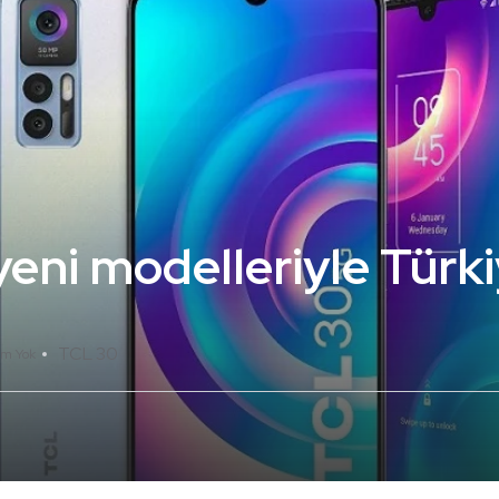
yeni modelleriyle Türk
TCL 30
um Yok