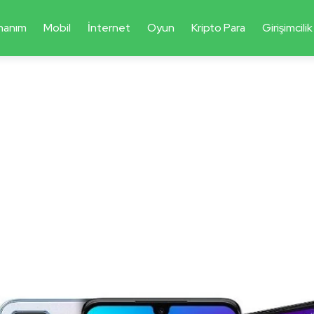
nanım
Mobil
İnternet
Oyun
Kripto Para
Girişimcilik