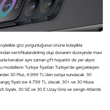
böylelikle göz yorgunluğunun önüne kolaylıkla
fından sertifikalandırılmış olup donanım düzeyinde mavi
unla beraber aynı zaman çift hoparlör de yer alıyor.
bu modellerin Türkiye fiyatları Türkiye’de gerçekleşen
lardan 30 Plus, 6.999 TL’den satışa sunulacak. 30
langıç fiyatı ise 4.799 TL olacak. 30+ ve 30 Muse
h Siyahı, 30 SE ve 30 E Uzay Grisi ve zengin Atlantik