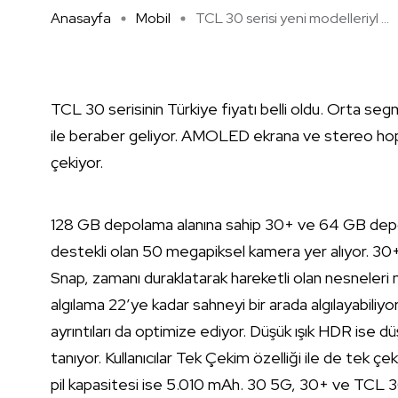
Anasayfa
Mobil
TCL 30 serisi yeni modelleriyl ...
TCL 30 serisinin Türkiye fiyatı belli oldu. Orta seg
ile beraber geliyor. AMOLED ekrana ve stereo hopar
çekiyor.
128 GB depolama alanına sahip 30+ ve 64 GB depo
destekli olan 50 megapiksel kamera yer alıyor. 30+’
Snap, zamanı duraklatarak hareketli olan nesneleri n
algılama 22’ye kadar sahneyi bir arada algılayabili
ayrıntıları da optimize ediyor. Düşük ışık HDR ise dü
tanıyor. Kullanıcılar Tek Çekim özelliği ile de tek çe
pil kapasitesi ise 5.010 mAh. 30 5G, 30+ ve TCL 30