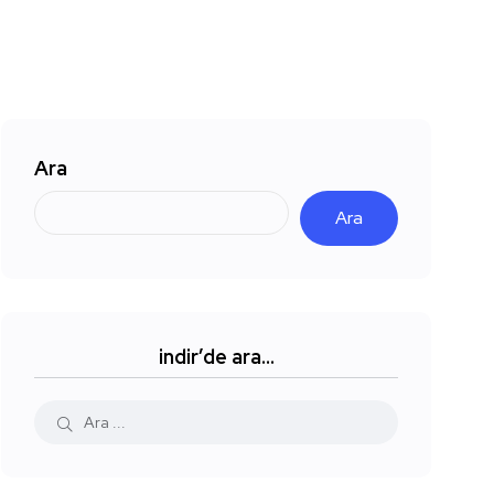
Ara
Ara
indir’de ara…