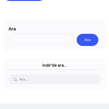
Ara
Ara
indir’de ara…