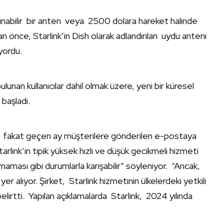
aşınabilir bir anten veya 2500 dolara hareket halinde
dan önce, Starlink’in Dish olarak adlandırılan uydu anteni
yordu.
lunan kullanıcılar dahil olmak üzere, yeni bir küresel
başladı.
k, fakat geçen ay müşterilere gönderilen e-postaya
ink’in tipik yüksek hızlı ve düşük gecikmeli hizmeti
olmaması gibi durumlarla karışabilir” söyleniyor. “Ancak,
r alıyor. Şirket, Starlink hizmetinin ülkelerdeki yetkili
elirtti. Yapılan açıklamalarda Starlink, 2024 yılında