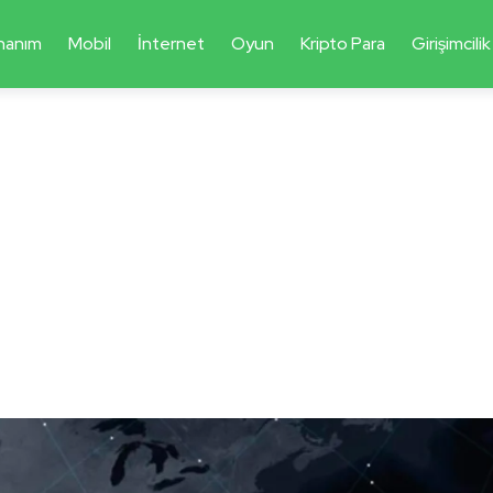
nanım
Mobil
İnternet
Oyun
Kripto Para
Girişimcilik