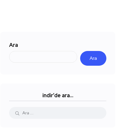
Ara
Ara
indir’de ara…