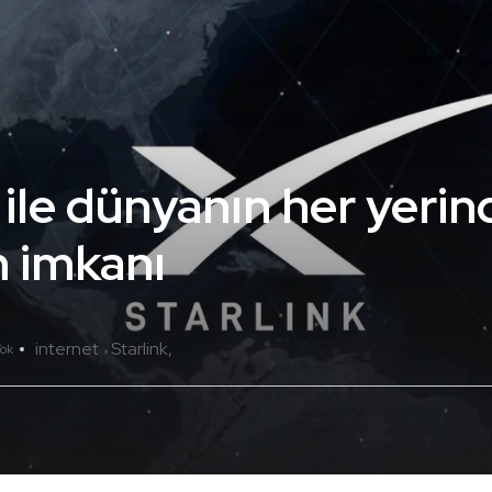
ile dünyanın her yerin
m imkanı
internet
Starlink
ok