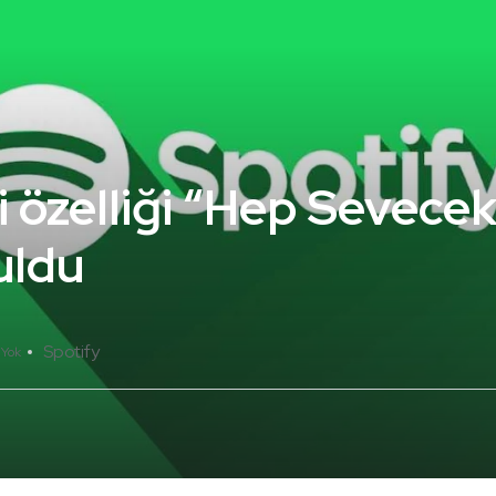
i özelliği “Hep Sevece
uldu
Spotify
 Yok