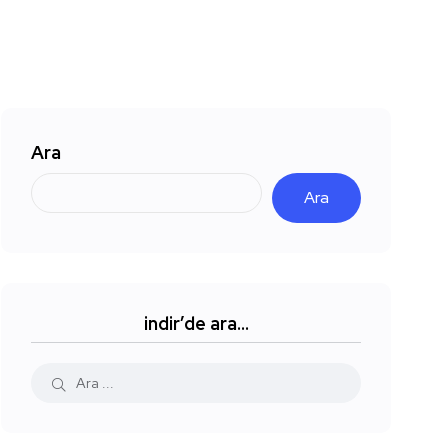
Ara
Ara
indir’de ara…