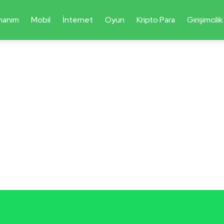
nanım
Mobil
İnternet
Oyun
Kripto Para
Girişimcilik