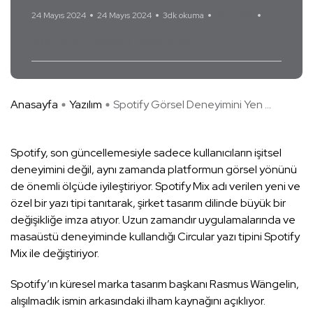
24 Mayıs 2024
24 Mayıs 2024
3dk okuma
Yorum Yok
Mix
Müzik
Spotify
Spotify Mix
Anasayfa
Yazılım
Spotify Görsel Deneyimini Yen ...
Spotify, son güncellemesiyle sadece kullanıcıların işitsel
deneyimini değil, aynı zamanda platformun görsel yönünü
de önemli ölçüde iyileştiriyor. Spotify Mix adı verilen yeni ve
özel bir yazı tipi tanıtarak, şirket tasarım dilinde büyük bir
değişikliğe imza atıyor. Uzun zamandır uygulamalarında ve
masaüstü deneyiminde kullandığı Circular yazı tipini Spotify
Mix ile değiştiriyor.
Spotify’ın küresel marka tasarım başkanı Rasmus Wängelin,
alışılmadık ismin arkasındaki ilham kaynağını açıklıyor.