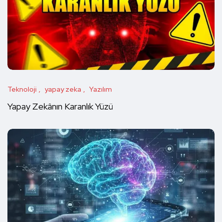
Teknoloji
yapay zeka
Yazılım
Yapay Zekânın Karanlık Yüzü