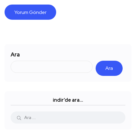
Ara
Ara
indir’de ara…