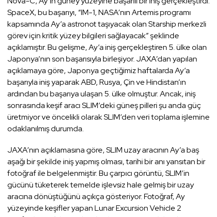
Nova-C, Ay’ın güney yüzeyine başarılı bir iniş gerçekleştirdi.
SpaceX, bu başarıyı, “IM-1, NASA’nın Artemis programı
kapsamında Ay’a astronot taşıyacak olan Starship merkezli
görev için kritik yüzey bilgileri sağlayacak” şeklinde
açıklamıştır. Bu gelişme, Ay’a iniş gerçekleştiren 5. ülke olan
Japonya’nın son başarısıyla birleşiyor. JAXA’dan yapılan
açıklamaya göre, Japonya geçtiğimiz haftalarda Ay’a
başarıyla iniş yaparak ABD, Rusya, Çin ve Hindistan’ın
ardından bu başarıya ulaşan 5. ülke olmuştur. Ancak, iniş
sonrasında keşif aracı SLIM’deki güneş pilleri şu anda güç
üretmiyor ve öncelikli olarak SLIM’den veri toplama işlemine
odaklanılmış durumda.
JAXA’nın açıklamasına göre, SLIM uzay aracının Ay’a baş
aşağı bir şekilde iniş yapmış olması, tarihi bir anı yansıtan bir
fotoğraf ile belgelenmiştir. Bu çarpıcı görüntü, SLIM’in
gücünü tüketerek temelde işlevsiz hale gelmiş bir uzay
aracına dönüştüğünü açıkça gösteriyor. Fotoğraf, Ay
yüzeyinde keşifler yapan Lunar Excursion Vehicle 2