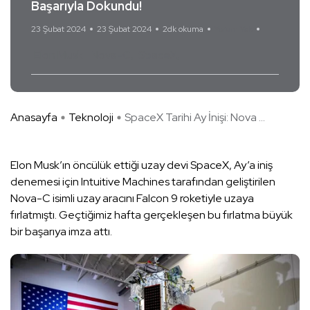
Başarıyla Dokundu!
23 Şubat 2024
23 Şubat 2024
2dk okuma
Yorum Yok
Elon Musk
Nova-C
SpaceX
Anasayfa
Teknoloji
SpaceX Tarihi Ay İnişi: Nova ...
Elon Musk’ın öncülük ettiği uzay devi SpaceX, Ay’a iniş
denemesi için Intuitive Machines tarafından geliştirilen
Nova-C isimli uzay aracını Falcon 9 roketiyle uzaya
fırlatmıştı. Geçtiğimiz hafta gerçekleşen bu fırlatma büyük
bir başarıya imza attı.