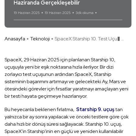
Haziranda Gerçekleşebilir
19 Haziran 2025
19 Haziran 2025
3dk okuma
Yorum Yok
Anasayfa
Teknoloji
SpaceX Starship 10. Test Uçu� ...
SpaceX, 29 Haziran 2025 için planlanan Starship 10,
uçuşuyla yeni bir eşik noktasına hızla ilerliyor. Bir dizi
zorlayıcı test uçuşunun ardından SpaceX, Starship
sisteminin başarımını artırmayı ve gelecekteki Ay, Mars ve
ötesindeki görevler için fırsatlar yaratmayı amaçlayan yeni
bir testi hayata geçirmeye hazırlanıyor.
Bu heyecanla beklenen fırlatma,
Starship 9. uçuş
tan
yalnızca bir ay sonra yapılacak ve önceki testlere göre çok
daha hızlı bir dönüş süresi sağlayacak. Starship 10. uçuş,
SpaceX’in Starship’inin en güçlü ve yeniden kullanılabilir