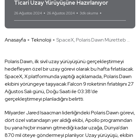
Ticari Uzay Yürüyüşüne Hazırlanıyor
26 Ağustos 2024
26 Ağustos 2024
3dk okuma
Yorum Yok
Anasayfa
Teknoloji
SpaceX, Polaris Dawn Müretteb ...
Polaris Dawn, ilk sivil uzay yürüyüşünü gerçekleştirmeyi
hedefleyen özel bir uzay görevi olarak bu hafta fırlatılacak.
SpaceX, X platformunda yaptığı açıklamada, Polaris Dawn
ekibini yörüngeye taşıyacak Falcon 9 roketinin fırlatılışını 27
Ağustos Salı günü, Doğu Saati ile 03:38’de
gerçekleştirmeyi planladığını belirtti.
Milyarder Jared Isaacman liderliğindeki Polaris Dawn görevi,
dört özel vatandaşın yer aldığı ekibi, Apollo programından
bu yana hiçbir insanın gitmediği kadar uzağa, Dünya’dan
870 mil öteye göndermeyi planlıyor. Uzay yürüyüşü, ekibin