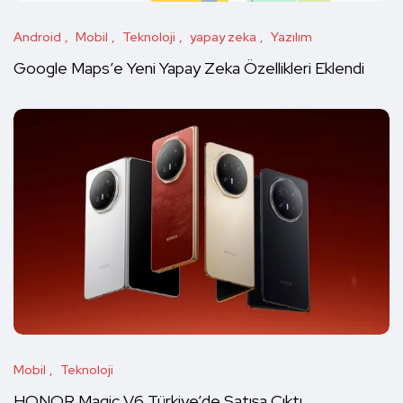
Android
Mobil
Teknoloji
yapay zeka
Yazılım
Google Maps’e Yeni Yapay Zeka Özellikleri Eklendi
Mobil
Teknoloji
HONOR Magic V6 Türkiye’de Satışa Çıktı