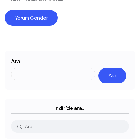
Ara
Ara
indir’de ara…