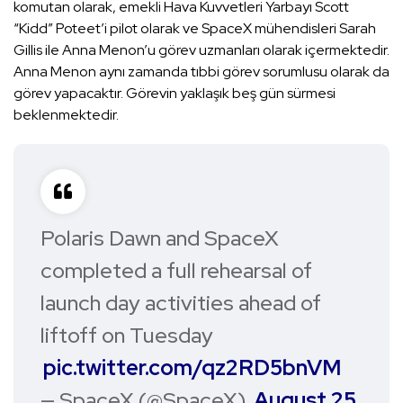
komutan olarak, emekli Hava Kuvvetleri Yarbayı Scott
“Kidd” Poteet’i pilot olarak ve SpaceX mühendisleri Sarah
Gillis ile Anna Menon’u görev uzmanları olarak içermektedir.
Anna Menon aynı zamanda tıbbi görev sorumlusu olarak da
görev yapacaktır. Görevin yaklaşık beş gün sürmesi
beklenmektedir.
Polaris Dawn and SpaceX
completed a full rehearsal of
launch day activities ahead of
liftoff on Tuesday
pic.twitter.com/qz2RD5bnVM
— SpaceX (@SpaceX)
August 25,