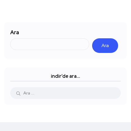
Ara
Ara
indir’de ara…