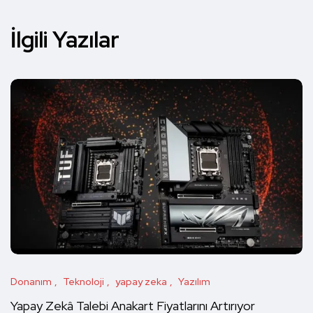
İlgili Yazılar
Donanım
Teknoloji
yapay zeka
Yazılım
Yapay Zekâ Talebi Anakart Fiyatlarını Artırıyor