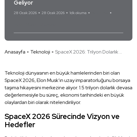
Geliyor
28 Ocak 2026
28 Ocak 2026
1dk okuma
Yorum Yok
Elon Musk
SpaceX
Anasayfa
Teknoloji
SpaceX 2026: Trilyon Dolarlık ...
Teknoloji dünyasının en büyük hamlelerinden biri olan
SpaceX 2026, Elon Musk’ın uzay imparatorluğunu borsaya
taşıma hikayesini merkezine alıyor. 1.5 trilyon dolarlık devasa
değerlemesiyle bu süreç, ekonomi tarihindeki en büyük
olaylardan biri olarak nitelendiriliyor.
SpaceX 2026 Sürecinde Vizyon ve
Hedefler