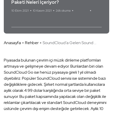
Paketi Neleri İçeriyor?
10 Ekim 2021
10 Kasım 2021
2dk okuma
Yorum Yok
SoundCloud
SoundCloud Go+
Anasayfa
Rehber
SoundCloud’a Gelen Sound ...
Piyasada bulunan çevrim içi müzik dinleme platformları
artmaya ve gelişmeye devam ediyor. Bunlardan biri olan
SoundCloud Go ise henüz piyasaya gireli 1 yıl olmadı
diyebiliriz. Popüler SoundCloud servisi ise sisteminde bazı
değişikliklere gidecek. Şirket normal şartlarda kullanıcılara
aylık olarak 4.99 dolar karşılığında orta seviye bir paket
sunuyor. Bu paket kapsamında yapılacak olan değişiklik ile
reklamlar çıkartılacak ve standart SoundCloud deneyimini
üstünde çevrim dışı erişim desteğide getirilecek. Aylık 10