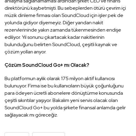
anlaşma sağlanamaması ardından şirket CEO ve finans
direktörünü kaybetmişti. Bu sebeplerden ötürü çevrim içi
müzik dinleme firması olan SoundCloud için işler pek de
yolunda gidiyor diyemeyiz. Diğer yandan nakit
rezervlerininde yakın zamanda tükenmesinden endişe
ediliyor. Yıl sonunu çıkartacak kadar nakitlerinin
bulunduğunu belirten SoundCloud, çeşitli kaynak ve
çözüm yolları arıyor.
Çözüm SoundCloud Go+ mı Olacak?
Bu platformun aylık olarak 175 milyon aktif kullanıcısı
bulunuyor. Firma ise bu kullanıcıların büyük çoğunluğunu
para ödeyen ücretli abonelere dönüştürme konusunda
çeşitli sıkıntılar yaşıyor. Bakalım yeni servis olacak olan
SoundCloud Go+ bu yolda şirkete finansal anlamda gelir
sağlayacak mı göreceğiz.