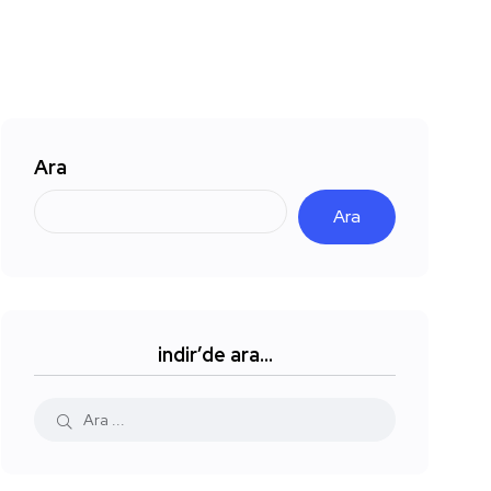
Ara
Ara
indir’de ara…