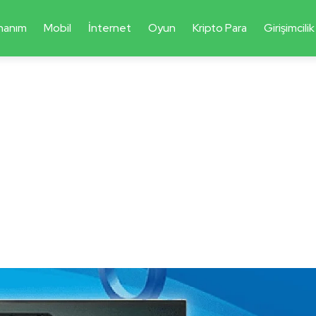
nanım
Mobil
İnternet
Oyun
Kripto Para
Girişimcilik