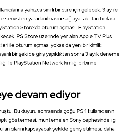
ılarına yalnızca sınırlı bir süre için gelecek. 3 ay ile
ilde servisten yararlanılmasını sağlayacak. Tanıtımlara
PlayStation Store’da oturum açması, PlayStation
kecek. PS Store üzerinde yer alan Apple TV Plus
leri ile oturum açması yoksa da yeni bir kimlik
arılı bir şekilde giriş yapıldıktan sonra 3 aylık deneme
i ile PlayStation Network kimliği birbirine
eye devam ediyor
uştu. Bu duyuru sonrasında çoğu PS4 kullanıcısının
 tepki göstermesi, muhtemelen Sony cephesinde ilgi
ullanıcılarını kapsayacak şekilde genişletilmesi, daha