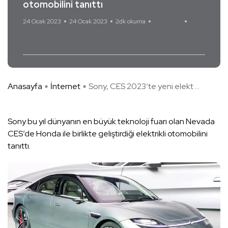
otomobilini tanıttı
24 Ocak 2023
24 Ocak 2023
2dk okuma
Yorum Yok
Apple
Sony
Anasayfa
İnternet
Sony, CES 2023’te yeni elekt ...
Sony bu yıl dünyanın en büyük teknoloji fuarı olan Nevada
CES’de Honda ile birlikte geliştirdiği elektrikli otomobilini
tanıttı.