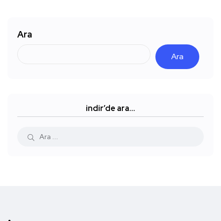
Ara
Ara
indir’de ara…