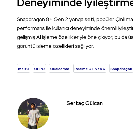
Deneyiminde İyileştirm
Snapdragon 8+ Gen 2 yonga seti, popüler Çinli marka
performans ile kullanıcı deneyiminde önemli iyileş
gelişmiş AI işleme özellikleriyle öne çıkıyor, bu da
görüntü işleme özellikleri sağlıyor.
meizu
OPPO
Qualcomm
Realme GT Neo 6
Snapdragon
Sertaç Gülcan