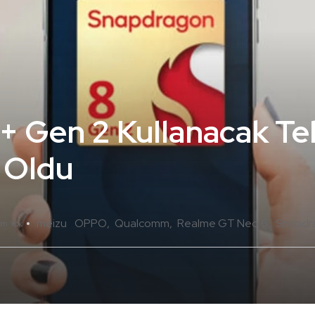
 Gen 2 Kullanacak Te
i Oldu
meizu
OPPO
Qualcomm
Realme GT Neo 6
Snapdr
um Yok