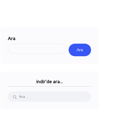
Ara
Ara
indir’de ara…