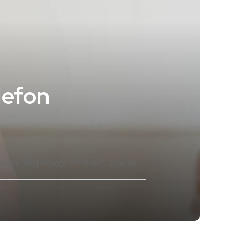
lefon
agon
Snapdragon 8+ Gen 2
Xiaomi