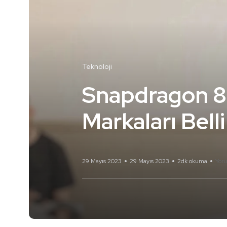
Teknoloji
Snapdragon 8+
Markaları Bell
29 Mayıs 2023
29 Mayıs 2023
2dk okuma
Yor