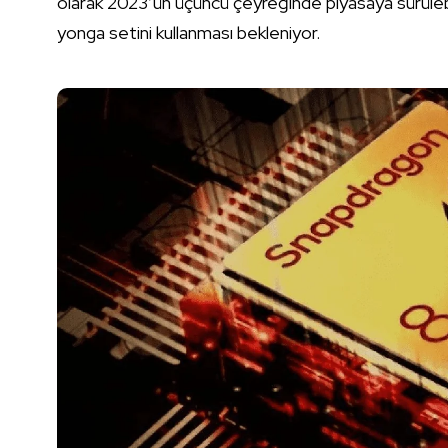
olarak 2023’ün üçüncü çeyreğinde piyasaya sürülebil
yonga setini kullanması bekleniyor.