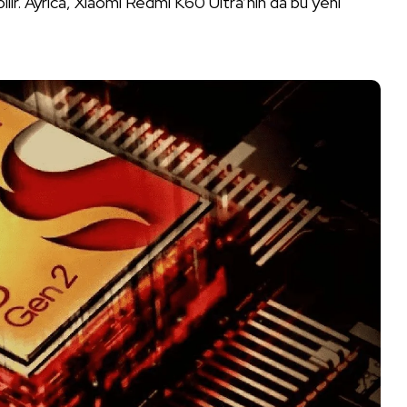
ir. Ayrıca, Xiaomi Redmi K60 Ultra’nın da bu yeni