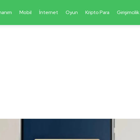
nanım
Mobil
İnternet
Oyun
Kripto Para
Girişimcilik