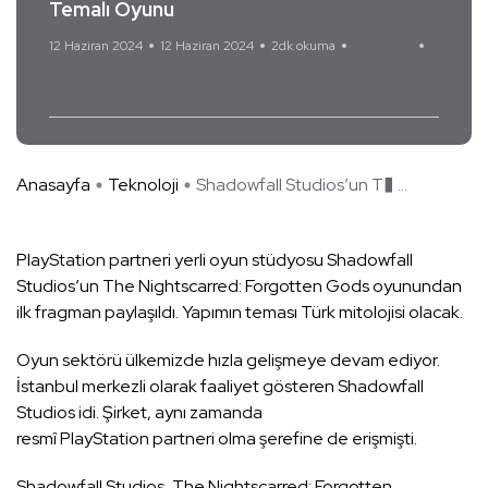
Temalı Oyunu
12 Haziran 2024
12 Haziran 2024
2dk okuma
Yorum Yok
Shadowfall Studio
Anasayfa
Teknoloji
Shadowfall Studios’un T� ...
PlayStation partneri yerli oyun stüdyosu Shadowfall
Studios’un The Nightscarred: Forgotten Gods oyunundan
ilk fragman paylaşıldı. Yapımın teması Türk mitolojisi olacak.
Oyun sektörü ülkemizde hızla gelişmeye devam ediyor.
İstanbul merkezli olarak faaliyet gösteren Shadowfall
Studios idi. Şirket, aynı zamanda
resmî PlayStation partneri olma şerefine de erişmişti.
Shadowfall Studios, The Nightscarred: Forgotten