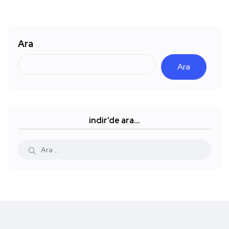
Ara
Ara
indir’de ara…