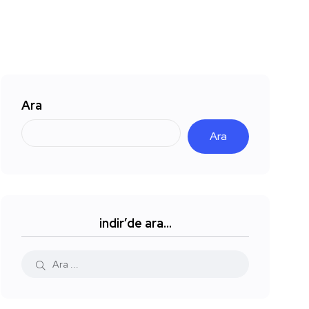
Ara
Ara
indir’de ara…