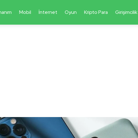
nanım
Mobil
İnternet
Oyun
Kripto Para
Girişimcilik