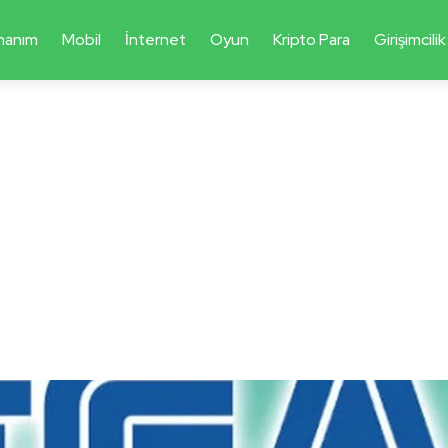
nanım
Mobil
İnternet
Oyun
Kripto Para
Girişimcilik