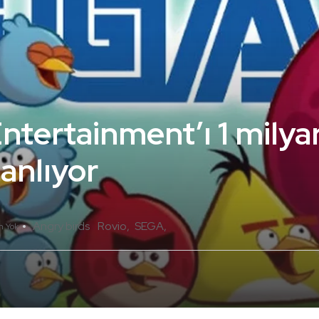
tertainment’ı 1 milyar
lanlıyor
Angry birds
Rovio
SEGA
m Yok