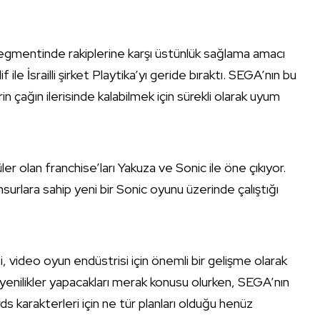
segmentinde rakiplerine karşı üstünlük sağlama amacı
if ile İsrailli şirket Playtika’yı geride bıraktı. SEGA’nın bu
n çağın ilerisinde kalabilmek için sürekli olarak uyum
 olan franchise’ları Yakuza ve Sonic ile öne çıkıyor.
nsurlara sahip yeni bir Sonic oyunu üzerinde çalıştığı
 video oyun endüstrisi için önemli bir gelişme olarak
rı ve yenilikler yapacakları merak konusu olurken, SEGA’nın
s karakterleri için ne tür planları olduğu henüz