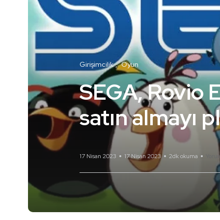
Girişimcilik
Oyun
SEGA, Rovio En
satın almayı p
17 Nisan 2023
17 Nisan 2023
2dk okuma
Yoru