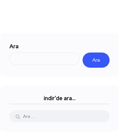
Ara
Ara
indir’de ara…