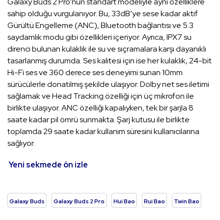
Galaxy Buds 2 Pro’nun standart modeliyle aynı özelliklere
sahip olduğu vurgulanıyor. Bu, 33dB’ye sese kadar aktif
Gürültü Engelleme (ANC), Bluetooth bağlantısı ve 5.3
saydamlık modu gibi özellikleri içeriyor. Ayrıca, IPX7 su
direnci bulunan kulaklık ile su ve sıçramalara karşı dayanıklı
tasarlanmış durumda. Ses kalitesi için ise her kulaklık, 24-bit
Hi-Fi ses ve 360 derece ses deneyimi sunan 10mm
sürücülerle donatılmış şekilde ulaşıyor. Dolby net ses iletimi
sağlamak ve Head Tracking özelliği için üç mikrofon ile
birlikte ulaşıyor. ANC özelliği kapalıyken, tek bir şarjla 8
saate kadar pil ömrü sunmakta. Şarj kutusu ile birlikte
toplamda 29 saate kadar kullanım süresini kullanıcılarına
sağlıyor.
Yeni sekmede ön izle
Galaxy Buds
Galaxy Buds 2 Pro
Hui Bao
Rui Bao
Twin Bao