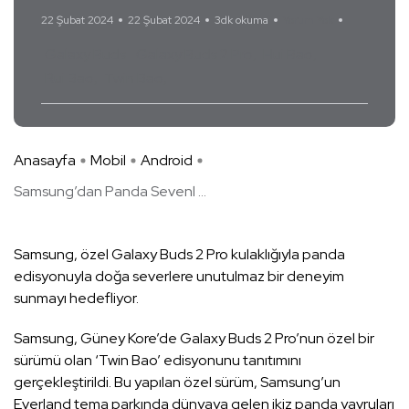
22 Şubat 2024
22 Şubat 2024
3dk okuma
Yorum Yok
Galaxy Buds
Galaxy Buds 2 Pro
Hui Bao
Rui Bao
Twin Bao
Anasayfa
Mobil
Android
Samsung’dan Panda Sevenl ...
Samsung, özel Galaxy Buds 2 Pro kulaklığıyla panda
edisyonuyla doğa severlere unutulmaz bir deneyim
sunmayı hedefliyor.
Samsung, Güney Kore’de Galaxy Buds 2 Pro’nun özel bir
sürümü olan ‘Twin Bao’ edisyonunu tanıtımını
gerçekleştirildi. Bu yapılan özel sürüm, Samsung’un
Everland tema parkında dünyaya gelen ikiz panda yavruları