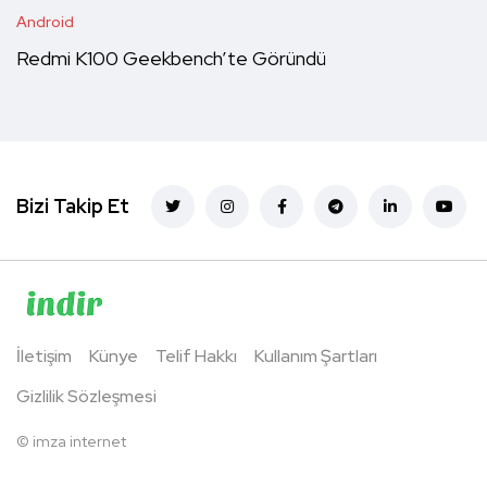
Android
Redmi K100 Geekbench’te Göründü
Bizi Takip Et
İletişim
Künye
Telif Hakkı
Kullanım Şartları
Gizlilik Sözleşmesi
©
imza internet