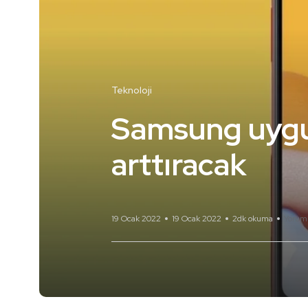
Teknoloji
Samsung uygun
arttıracak
19 Ocak 2022
19 Ocak 2022
2dk okuma
Yorum