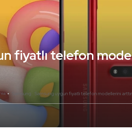
 fiyatlı telefon model
Samsung
Samsung uygun fiyatlı telefon modellerini arttı
 Yok