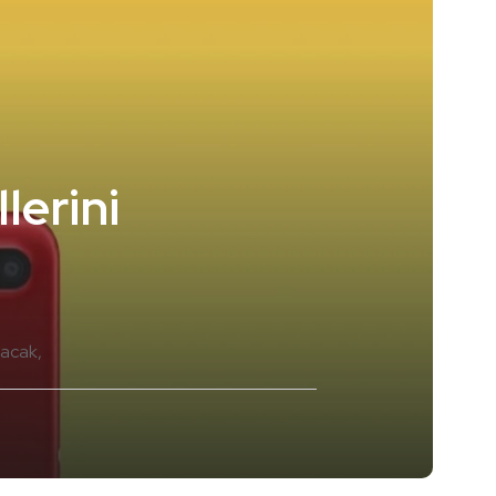
lerini
racak