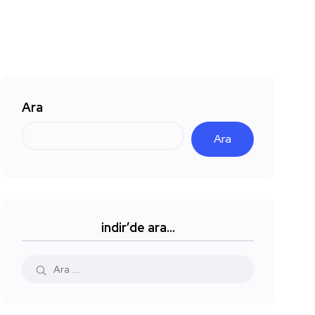
Ara
Ara
indir’de ara…