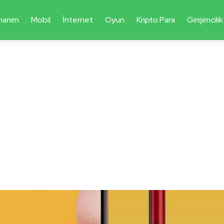
nanım
Mobil
İnternet
Oyun
Kripto Para
Girişimcilik