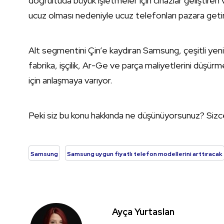
doğrultuda büyük işletmeler için cihazlar geliştiren
ucuz olması nedeniyle ucuz telefonları pazara getir
Alt segmentini Çin’e kaydıran Samsung, çeşitli yen
fabrika, işçilik, Ar-Ge ve parça maliyetlerini düşürme
için anlaşmaya varıyor.
Peki siz bu konu hakkında ne düşünüyorsunuz? Siz
Samsung
Samsung uygun fiyatlı telefon modellerini arttıracak
Ayça Yurtaslan