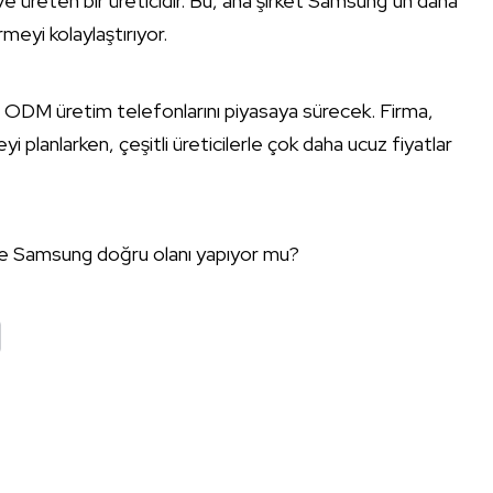
 ve üreten bir üreticidir. Bu, ana şirket Samsung’un daha
meyi kolaylaştırıyor.
i ODM üretim telefonlarını piyasaya sürecek. Firma,
yi planlarken, çeşitli üreticilerle çok daha ucuz fiyatlar
ce Samsung doğru olanı yapıyor mu?