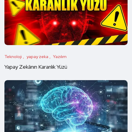
Teknoloji
yapay zeka
Yazılım
Yapay Zekânın Karanlık Yüzü