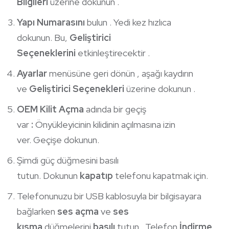
Bilgileri
üzerine dokunun .
Yapı Numarasını
bulun . Yedi kez hızlıca
dokunun. Bu,
Geliştirici
Seçeneklerini
etkinleştirecektir .
Ayarlar
menüsüne geri dönün , aşağı kaydırın
ve
Geliştirici Seçenekleri
üzerine dokunun .
OEM Kilit Açma
adında bir geçiş
var
:
Önyükleyicinin kilidinin açılmasına izin
ver. Geçişe dokunun.
Şimdi güç düğmesini basılı
tutun. Dokunun
kapatıp
telefonu kapatmak için.
Telefonunuzu bir USB kablosuyla bir bilgisayara
bağlarken
ses açma
ve
ses
kısma
düğmelerini
basılı
tutun . Telefon
İndirme