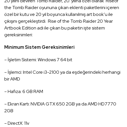
20 yılını deviren Tomb Raider, 20. yılına özel olarak Riseof
the Tomb Raider oyununa çıkan eklenti paketlerini içeren
özel bir kutu ve 20 yıl boyunca kullanılmış art book’u ile
çıkışını gerçekleştirdi. Rise of the Tomb Raider 20 Year
Artbook Edition adı ile çıkan bu paketin işte sistem
gereksinimleri:
Minimum Sistem Gereksinimleri
– İşletim Sistemi: Windows 7 64 bit
– İşlemci: Intel Core i3-2100 ya da eşdeğerindeki herhangi
bir AMD
– Hafıza: 6 GB RAM
– Ekran Kartı: NVIDIA GTX 650 2GB ya da AMD HD7770
2GB
– DirectX: 11v