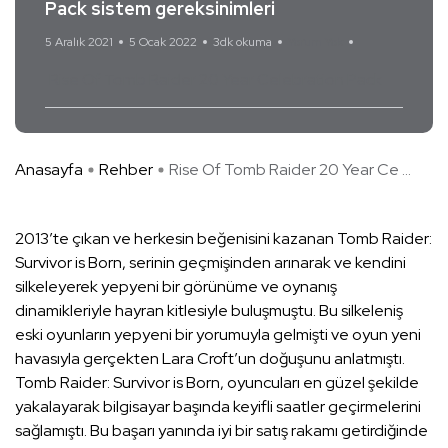
Pack sistem gereksinimleri
5 Aralık 2021
5 Ocak 2022
3dk okuma
Yorum Yok
Rise Of Tomb Raider 20 Year Celebration Pack
Anasayfa
Rehber
Rise Of Tomb Raider 20 Year Ce ...
2013’te çıkan ve herkesin beğenisini kazanan Tomb Raider:
Survivor is Born, serinin geçmişinden arınarak ve kendini
silkeleyerek yepyeni bir görünüme ve oynanış
dinamikleriyle hayran kitlesiyle buluşmuştu. Bu silkeleniş
eski oyunların yepyeni bir yorumuyla gelmişti ve oyun yeni
havasıyla gerçekten Lara Croft’un doğuşunu anlatmıştı.
Tomb Raider: Survivor is Born, oyuncuları en güzel şekilde
yakalayarak bilgisayar başında keyifli saatler geçirmelerini
sağlamıştı. Bu başarı yanında iyi bir satış rakamı getirdiğinde