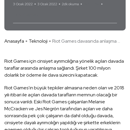
3 Ocak 2022
3 Ocak 2022
2dk okuma
Yorum Yok
Riot Games
Anasayfa
Teknoloji
Riot Games davasında anlaşma ...
Riot Games için cinsiyet ayrımcılığına yönelik açılan davada
taraflar arasında anlaşma sağlandı. Şirket 100 milyon
dolarlık bir ödeme ile dava sürecini kapatacak.
Riot Games’in büyük tepkiler almasına neden olan ve 2018
yılı itibari ile açılan davada tarafların memnun olacağı bir
sonuca varıldı. Eski Riot Games çalışanları Melanie
McCracken ve Jes Negrón tarafından açılan ve daha
sonrasında pek çok çalışanın da dahil olduğu davada,
cinsiyete dayalı ayrımcılığın yapıldığı ve şirkette erkeklerin
egemen olduğu bir çalışan topluluğunun yaratılmaya