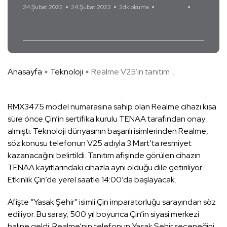
24 Şubat 2022
24 Şubat 2022
2dk okuma
Yorum Yok
Realme V25
Anasayfa
Teknoloji
Realme V25’in tanıtım ...
RMX3475 model numarasına sahip olan Realme cihazı kısa
süre önce Çin’in sertifika kurulu TENAA tarafından onay
almıştı. Teknoloji dünyasının başarılı isimlerinden Realme,
söz konusu telefonun V25 adıyla 3 Mart’ta resmiyet
kazanacağını belirtildi. Tanıtım afişinde görülen cihazın
TENAA kayıtlarındaki cihazla aynı olduğu dile getiriliyor.
Etkinlik Çin’de yerel saatle 14:00’da başlayacak.
Afişte “Yasak Şehir” isimli Çin imparatorluğu sarayından söz
ediliyor. Bu saray, 500 yıl boyunca Çin’in siyasi merkezi
haline geldi. Realme’nin telefonun Yasak Şehir seçeneğini