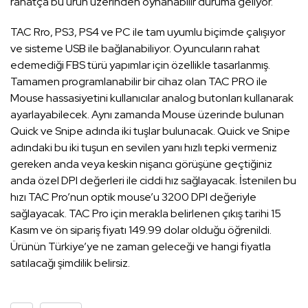
rahatça bu ürün üzerinden oynanabilir duruma geliyor.
TAC Rro, PS3, PS4 ve PC ile tam uyumlu biçimde çalışıyor
ve sisteme USB ile bağlanabiliyor. Oyuncuların rahat
edemediği FBS türü yapımlar için özellikle tasarlanmış.
Tamamen programlanabilir bir cihaz olan TAC PRO ile
Mouse hassasiyetini kullanıcılar analog butonları kullanarak
ayarlayabilecek. Aynı zamanda Mouse üzerinde bulunan
Quick ve Snipe adında iki tuşlar bulunacak. Quick ve Snipe
adındaki bu iki tuşun en sevilen yanı hızlı tepki vermeniz
gereken anda veya keskin nişancı görüşüne geçtiğiniz
anda özel DPI değerleri ile ciddi hız sağlayacak. İstenilen bu
hızı TAC Pro’nun optik mouse’u 3200 DPI değeriyle
sağlayacak. TAC Pro için merakla belirlenen çıkış tarihi 15
Kasım ve ön sipariş fiyatı 149.99 dolar olduğu öğrenildi.
Ürünün Türkiye’ye ne zaman geleceği ve hangi fiyatla
satılacağı şimdilik belirsiz.