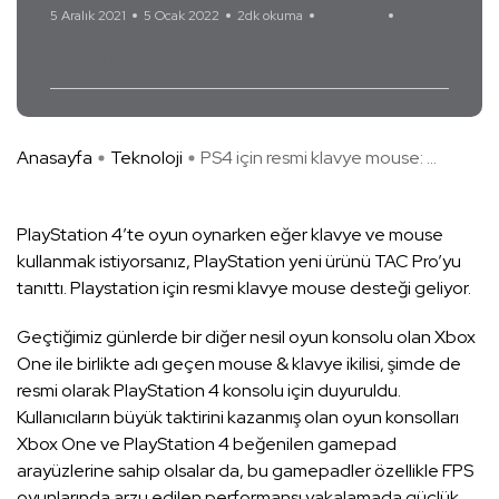
5 Aralık 2021
5 Ocak 2022
2dk okuma
Yorum Yok
PS4
TAC PRO
Anasayfa
Teknoloji
PS4 için resmi klavye mouse: ...
PlayStation 4’te oyun oynarken eğer klavye ve mouse
kullanmak istiyorsanız, PlayStation yeni ürünü TAC Pro’yu
tanıttı. Playstation için resmi klavye mouse desteği geliyor.
Geçtiğimiz günlerde bir diğer nesil oyun konsolu olan Xbox
One ile birlikte adı geçen mouse & klavye ikilisi, şimde de
resmi olarak PlayStation 4 konsolu için duyuruldu.
Kullanıcıların büyük taktirini kazanmış olan oyun konsolları
Xbox One ve PlayStation 4 beğenilen gamepad
arayüzlerine sahip olsalar da, bu gamepadler özellikle FPS
oyunlarında arzu edilen performansı yakalamada güçlük