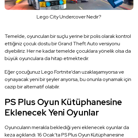
Lego City Undercover Nedir?
Temelde, oyuncuları bir suçlu yerine bir polis olarak kontrol
ettiğiniz çocuk dostu bir Grand Theft Auto versiyonu
diyebiliriz. Her ne kadar temelde çocuklara yönelik olsa da
büyük oyunculara da hitap etmektedir.
Eğer çocuğunuz Lego Fortnite’dan uzaklaşamıyorsa ve
oynayacak yeni bir şeyler arıyorsa, bu onunla oynamak için
cazip bir alternatif olabilir.
PS Plus Oyun Kütüphanesine
Eklenecek Yeni Oyunlar
Oyuncuların merakla beklediği yeni eklenecek oyunlar da
keza açıklandı. 16 Ocak’ta PS Plus Oyun Kütüphanesine