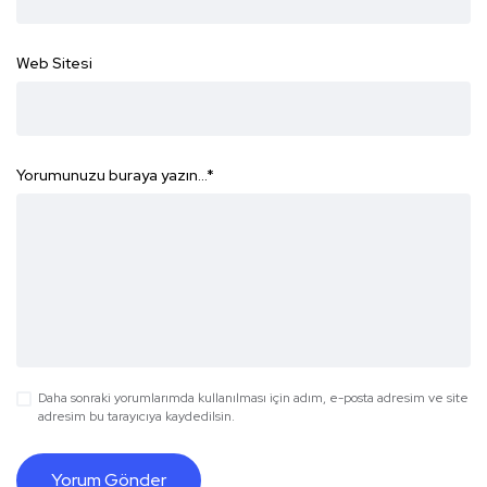
Web Sitesi
Yorumunuzu buraya yazın...
*
Daha sonraki yorumlarımda kullanılması için adım, e-posta adresim ve site
adresim bu tarayıcıya kaydedilsin.