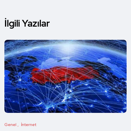
İlgili Yazılar
Genel
İnternet