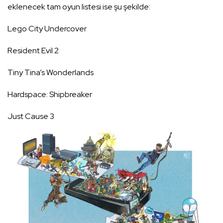
eklenecek tam oyun listesi ise şu şekilde:
Lego City Undercover
Resident Evil 2
Tiny Tina’s Wonderlands
Hardspace: Shipbreaker
Just Cause 3