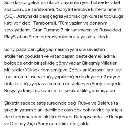
Son dakika gelişmesi olarak duyurulan yeni haberde şirket
sözcüsü Joe Taraborrelli, ‘Sony Interactive Entertainment
(SIE), Ukrayna’da barış çağrısı yapmak için küresel topluluğa
katılıyor’ dedi. Taraborrelli, ‘Tüm yazılım ve donanım
sevkiyatlarını, Gran Turismo 7’nin lansmanını ve Rusya’daki
PlayStation Store operasyonlarını askıya aldık.’ dedi.
Sony, pazardan çıkış yapmasının yanı sıra savaştan
etkilenen çocukları ve vatandaşları desteklemek adına
bölgede etkin bir şekilde görev yapan Birleşmiş Milletler
Mülteciler Yüksek Komiserliği ve Çocukları Kurtarın Hattı sivil
toplum kuruluşuna bağış yapılacağını da duyurdu. 2 milyon
dolarlık bağış yaparak kurumu destekleyen Sony, bölgede
Rusya’ya karşı tepkisini net bir şekilde dile getirmiş oldu.
Şirketin sadece satış sürecinde değil Rusya ve Belarus’ta
şirketin yatırım planı dahilinde olan pek çok farklı girişim için
de durdurma kararı aldığı öğrenildi. Bu kapsamda ise Bungie
ve Destiny 2 için Sony geri adım atmış oldu.