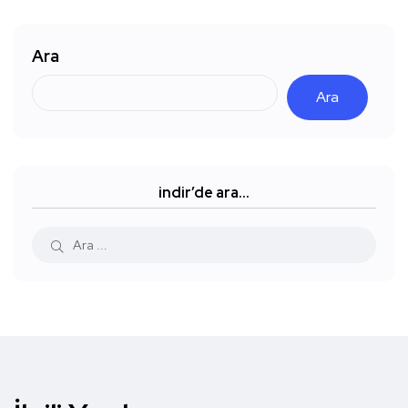
Ara
Ara
indir’de ara…