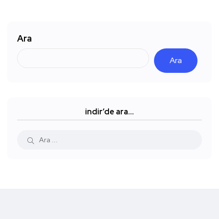
Ara
Ara
indir’de ara…