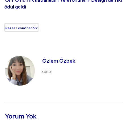
OPPO’nun ilk katlanabilir telefonuna iF Design’dan iki
ödül geldi
Razer Leviathan V2
Özlem Özbek
Editör
Yorum Yok