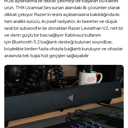
RGB aydınlatma ile dikkat çekmeyi de başaran bu kaliteli
ürün, THX Uzamsal Ses sunan alandaki ilk çözümler olarak
dikkat çekiyor. Razer’ın resmi açıklamasına bakıldığında iki
tam aralıklı sürücü, iki pasif radyatör, iki tweeter ve düşük
sesli bir subwoofer ile donatılan Razer Leviathan V2, net tiz
ve derin güçlü bir bas sağlıyor. Kablosuz kullanım
için Bluetooth 5.2 bağlantı desteği bulunan soundbar,
böylelikle birden fazla cihazla bağlantı kuruluyor ve cihazlar
arasında tek tuşla hızlı geçişler sağlayabilir.