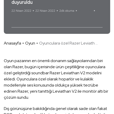
duyuruldu
22 Nisan 2022
22 Nisan 2022
2dk okuma
Yorum Yok
Razer Leviathan V2
Anasayfa
Oyun
Oyunculara özel Razer Leviath ...
Oyun pazarının en önemli donanım sağlayıcılarından biri
olan Razer, bugün içerisinde ürün çeşitliliğine oyunculara
özel geliştirdiği soundbar Razer Leviathan V2 modelini
ekledi. Oyunculara özel olarak hoparlör ve kulaklık
modelleriyle ses konusunda oldukça yüksek tecrübe
edinen Razer, yeni tanıttığı Leviathan V2 ile monitör altı bir
çözüm sundu.
Dış görünüşüne bakıldığında genel olarak sade olan fakat